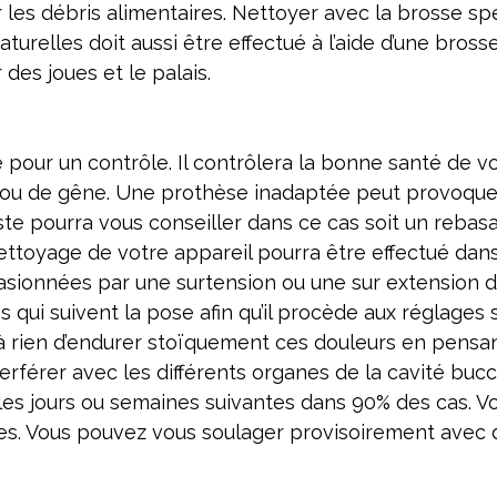
er les débris alimentaires. Nettoyer avec la brosse s
relles doit aussi être effectué à l’aide d’une brosse
 des joues et le palais.
pour un contrôle. Il contrôlera la bonne santé de v
ou de gêne. Une prothèse inadaptée peut provoquer d
iste pourra vous conseiller dans ce cas soit un rebas
 nettoyage de votre appareil pourra être effectué dan
ionnées par une surtension ou une sur extension de l
 qui suivent la pose afin qu’il procède aux réglages 
 à rien d’endurer stoïquement ces douleurs en pensant 
nterférer avec les différents organes de la cavité bucca
les jours ou semaines suivantes dans 90% des cas. V
res. Vous pouvez vous soulager provisoirement avec