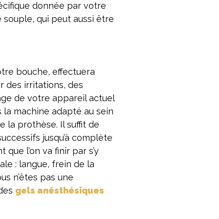
pécifique donnée par votre
 souple, qui peut aussi être
otre bouche, effectuera
es irritations, des
age de votre appareil actuel
s la machine adapté au sein
a prothèse. Il suffit de
successifs jusqu’à complète
que l’on va finir par s’y
le : langue, frein de la
ous n’êtes pas une
 des
gels anésthésiques