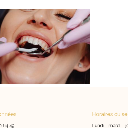
onnées
Horaires du se
0 64 49
Lundi – mardi – j