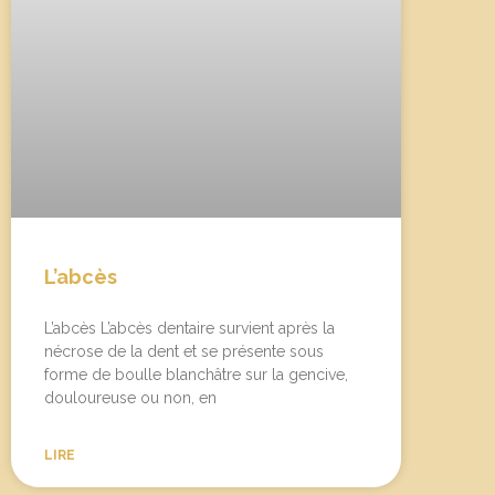
L’abcès
L’abcès L’abcès dentaire survient après la
nécrose de la dent et se présente sous
forme de boulle blanchâtre sur la gencive,
douloureuse ou non, en
LIRE